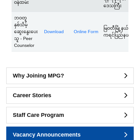
ဝန်ထမ်း
2
ဒေသကြီး
ဘဝတူ
နှစ်သိမ့်
1
မြဝတီမြို့နယ်၊
ဆွေးနွေး‌ပေး
Download
Online Form
J
ကရင်ပြည်နယ်
သူ - Peer
2
Counselor
Why Joining MPG?
Career Stories
Staff Care Program
Vacancy Announcements