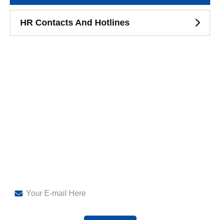
HR Contacts And Hotlines
Subscribe To
Our Newsletter!
Sign up for News, Trainings & Webinars