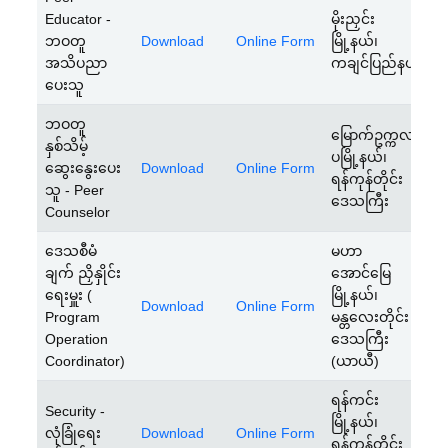
Educator -
မိုးညှင်း
1
ဘဝတူ
Download
Online Form
မြို့နယ်၊
J
အသိပညာ
ကချင်ပြည်နယ်
2
ပေးသူ
ဘဝတူ
မြောက်ဥက္ကလာ
နှစ်သိမ့်
1
ပမြို့နယ်၊
ဆွေးနွေး‌ပေး
Download
Online Form
J
ရန်ကုန်တိုင်း
သူ - Peer
2
ဒေသကြီး
Counselor
ဒေသစီမံ
မဟာ
ချက် ညှိနှိုင်း
အောင်မြေ
1
ရေးမှူး (
မြို့နယ်၊
Download
Online Form
J
Program
မန္တလေးတိုင်း
2
Operation
ဒေသကြီး
Coordinator)
(ယာယီ)
ရန်ကင်း
Security -
1
မြို့နယ်၊
လုံခြုံရေး
Download
Online Form
J
ရန်ကုန်တိုင်း